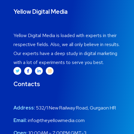
Yellow Digital Media
Yellow Digital Media is loaded with experts in their
respective fields. Also, we all only believe in results.
Our
experts have a deep study in digital marketing
with a lot of experiments to serve you best.
Contacts
Address:
532/1 New Railway Road, Gurgaon HR
Email:
info@theyellowmedia.com
Open:
10:00AM – 7:00PM GMT-3