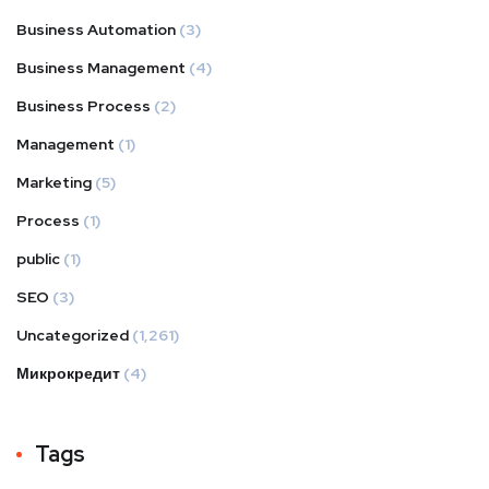
Business Automation
(3)
Business Management
(4)
Business Process
(2)
Management
(1)
Marketing
(5)
Process
(1)
public
(1)
SEO
(3)
Uncategorized
(1,261)
Микрокредит
(4)
Tags