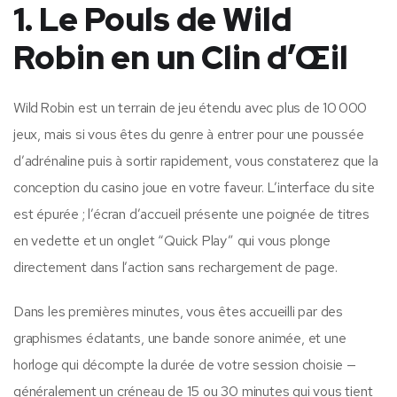
1. Le Pouls de Wild
Robin en un Clin d’Œil
Wild Robin est un terrain de jeu étendu avec plus de 10 000
jeux, mais si vous êtes du genre à entrer pour une poussée
d’adrénaline puis à sortir rapidement, vous constaterez que la
conception du casino joue en votre faveur. L’interface du site
est épurée ; l’écran d’accueil présente une poignée de titres
en vedette et un onglet “Quick Play” qui vous plonge
directement dans l’action sans rechargement de page.
Dans les premières minutes, vous êtes accueilli par des
graphismes éclatants, une bande sonore animée, et une
horloge qui décompte la durée de votre session choisie —
généralement un créneau de 15 ou 30 minutes qui vous tient