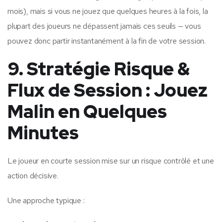
mois), mais si vous ne jouez que quelques heures à la fois, la
plupart des joueurs ne dépassent jamais ces seuils — vous
pouvez donc partir instantanément à la fin de votre session.
9. Stratégie Risque &
Flux de Session : Jouez
Malin en Quelques
Minutes
Le joueur en courte session mise sur un risque contrôlé et une
action décisive.
Une approche typique :