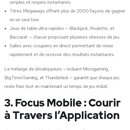
simples et respins instantanés.
Titres Megaways offrant plus de 2000 façons de gagner
en un seul tour.
Jeux de table ultra-rapides — Blackjack, Roulette, et
Baccarat — chacun proposant plusieurs vitesses de jeu.
Salles avec croupiers en direct permettant de miser
rapidement et de recevoir des résultats instantanés.
Le mélange de développeurs — incluant Microgaming,
Big Time Gaming, et Thunderkick — garantit que chaque jeu
reste frais tout en maintenant un temps de jeu réduit.
3. Focus Mobile : Courir
à Travers l’Application