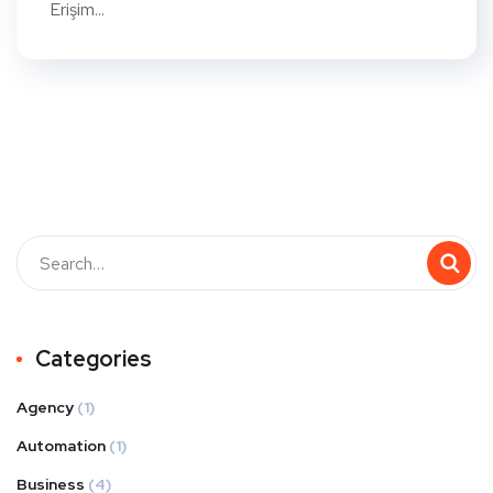
Erişim...
Categories
Agency
(1)
Automation
(1)
Business
(4)