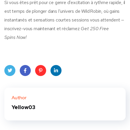
Si vous êtes prêt pour ce genre d’excitation à rythme rapide, il
est temps de plonger dans l’univers de Wild Robin, où gains
instantanés et sensations courtes sessions vous attendent —
inscrivez-vous maintenant et réclamez
Get 250 Free
Spins Now!
Twit
Face
Pint
Linke
ter
book
eres
dIn
Author
t
Yellow03