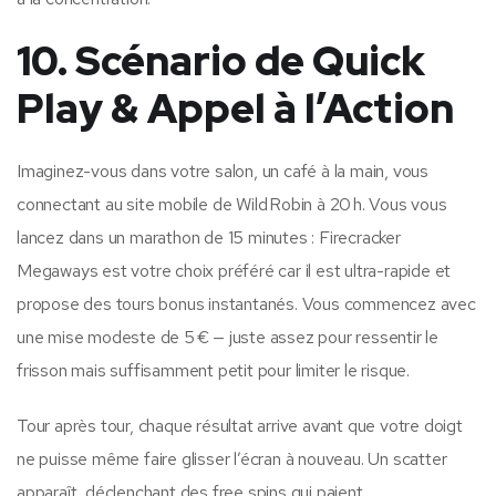
10. Scénario de Quick
Play & Appel à l’Action
Imaginez-vous dans votre salon, un café à la main, vous
connectant au site mobile de Wild Robin à 20 h. Vous vous
lancez dans un marathon de 15 minutes : Firecracker
Megaways est votre choix préféré car il est ultra-rapide et
propose des tours bonus instantanés. Vous commencez avec
une mise modeste de 5 € — juste assez pour ressentir le
frisson mais suffisamment petit pour limiter le risque.
Tour après tour, chaque résultat arrive avant que votre doigt
ne puisse même faire glisser l’écran à nouveau. Un scatter
apparaît, déclenchant des free spins qui paient