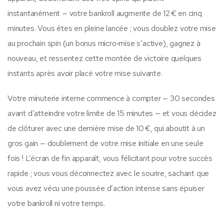
instantanément — votre bankroll augmente de 12 € en cinq
minutes. Vous êtes en pleine lancée ; vous doublez votre mise
au prochain spin (un bonus micro‑mise s’active), gagnez à
nouveau, et ressentez cette montée de victoire quelques
instants après avoir placé votre mise suivante.
Votre minuterie interne commence à compter — 30 secondes
avant d’atteindre votre limite de 15 minutes — et vous décidez
de clôturer avec une dernière mise de 10 €, qui aboutit à un
gros gain — doublement de votre mise initiale en une seule
fois ! L’écran de fin apparaît, vous félicitant pour votre succès
rapide ; vous vous déconnectez avec le sourire, sachant que
vous avez vécu une poussée d’action intense sans épuiser
votre bankroll ni votre temps.