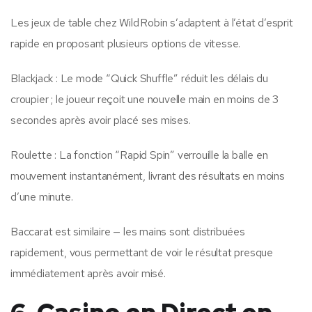
Les jeux de table chez Wild Robin s’adaptent à l’état d’esprit
rapide en proposant plusieurs options de vitesse.
Blackjack : Le mode “Quick Shuffle” réduit les délais du
croupier ; le joueur reçoit une nouvelle main en moins de 3
secondes après avoir placé ses mises.
Roulette : La fonction “Rapid Spin” verrouille la balle en
mouvement instantanément, livrant des résultats en moins
d’une minute.
Baccarat est similaire — les mains sont distribuées
rapidement, vous permettant de voir le résultat presque
immédiatement après avoir misé.