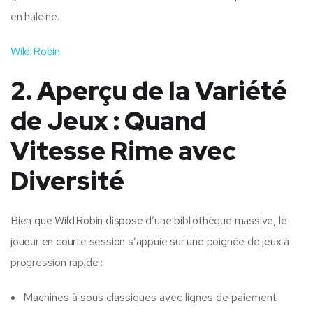
en haleine.
Wild Robin
2. Aperçu de la Variété
de Jeux : Quand
Vitesse Rime avec
Diversité
Bien que Wild Robin dispose d’une bibliothèque massive, le
joueur en courte session s’appuie sur une poignée de jeux à
progression rapide :
Machines à sous classiques avec lignes de paiement