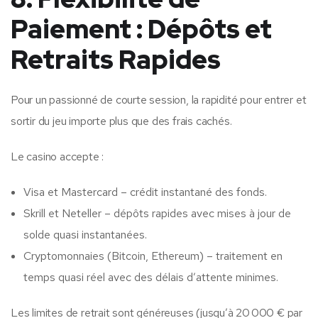
Paiement : Dépôts et
Retraits Rapides
Pour un passionné de courte session, la rapidité pour entrer et
sortir du jeu importe plus que des frais cachés.
Le casino accepte :
Visa et Mastercard – crédit instantané des fonds.
Skrill et Neteller – dépôts rapides avec mises à jour de
solde quasi instantanées.
Cryptomonnaies (Bitcoin, Ethereum) – traitement en
temps quasi réel avec des délais d’attente minimes.
Les limites de retrait sont généreuses (jusqu’à 20 000 € par