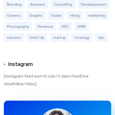
Branding
Business
Consulting
Developement
Generic
Graphic
Guide
Hiring
marketing
Photography
Revenue
SEO
SMM
solution
Start Up
startup
strategy
tips
Instagram
[instagram-feed num=6 cols=3 class=feedOne
showfollow=false]