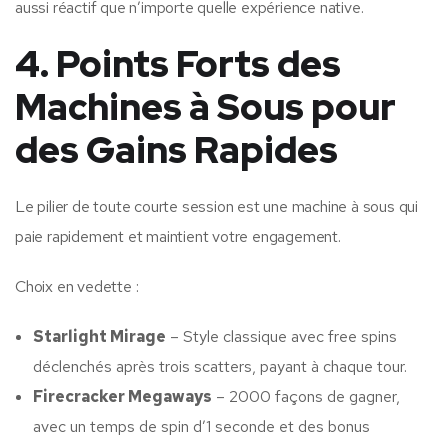
aussi réactif que n’importe quelle expérience native.
4. Points Forts des
Machines à Sous pour
des Gains Rapides
Le pilier de toute courte session est une machine à sous qui
paie rapidement et maintient votre engagement.
Choix en vedette :
Starlight Mirage
– Style classique avec free spins
déclenchés après trois scatters, payant à chaque tour.
Firecracker Megaways
– 2000 façons de gagner,
avec un temps de spin d’1 seconde et des bonus