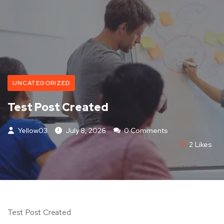
UNCATEGORIZED
Test Post Created
Yellow03
July 8, 2026
0 Comments
2
Likes
Test Post Created