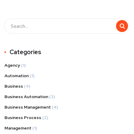
Categories
Agency
(1)
Automation
(1)
Business
(4)
Business Automation
(3)
Business Management
(4)
Business Process
(2)
Management
(1)