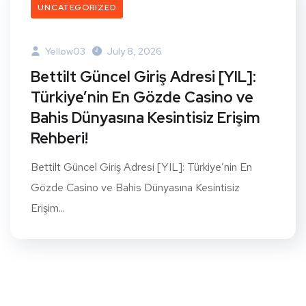
UNCATEGORIZED
Yellow03
July 8, 2026
Bettilt Güncel Giriş Adresi [YIL]:
Türkiye’nin En Gözde Casino ve
Bahis Dünyasına Kesintisiz Erişim
Rehberi!
Bettilt Güncel Giriş Adresi [YIL]: Türkiye’nin En
Gözde Casino ve Bahis Dünyasına Kesintisiz
Erişim...