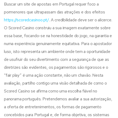
Buscar um site de apostas em Portugal requer foco a
pormenores que ultrapassam das atrações e dos efeitos
https://scoredcasinoo.pt/
. A credibilidade deve ser o alicerce.
O Scored Casino construiu a sua imagem exatamente sobre
essa base, focando-se na honestidade do jogo, na garantia e
numa experiência genuinamente equitativa. Para o apostador
luso, isto representa um ambiente onde tem a oportunidade
de usufruir do seu divertimento com a segurança de que as
diretrizes são evidentes, os pagamentos são rigorosos e o
“fair play” é uma ação constante, não um chavão. Nesta
avaliação, partilho contigo uma visão detalhada de como o
Scored Casino se afirma como uma escolha fiável no
panorama português. Pretendemos avaliar a sua autorização,
a oferta de entretenimentos, os formas de pagamento
concebidos para Portugal e, de forma objetiva, os sistemas