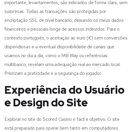
importante, levantamentos, são indicados de forma clara, sem
surpresas. Todas as transações são protegidas por
encriptação SSL de nível bancário, deixando os meus dados
financeiros e pessoais longe de acessos indevidos. Para o
contexto português, o aceitação ao euro (€) sem conversões
dispendiosas e a eventual disponibilidade de canais que
usamos no dia a dia, como o MB Way ou referências
multibanco, revelam uma adequação real ao mercado local.
Priorizam a praticidade e a segurança do jogador.
Experiência do Usuário
e Design do Site
Explorar no site do Scored Casino é fácil e objetivo. O site
está preparado para operar bem tanto em computadores