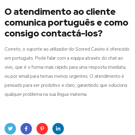
O atendimento ao cliente
comunica português e como
consigo contactá-los?
Correto, o suporte ao utilizador do Scored Casino é oferecido
em português. Pode falar com a equipa através do chat ao
vivo, que é o forma mais rápido para uma resposta imediata,
ou por email para temas menos urgentes. O atendimento é
pensado para ser produtivo e claro, garantindo que soluciona
qualquer problema na sua língua materna.