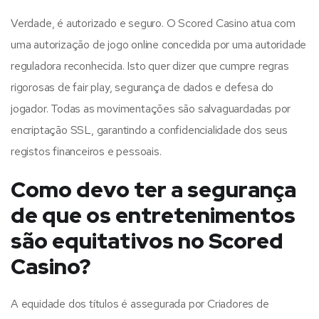
Verdade, é autorizado e seguro. O Scored Casino atua com
uma autorização de jogo online concedida por uma autoridade
reguladora reconhecida. Isto quer dizer que cumpre regras
rigorosas de fair play, segurança de dados e defesa do
jogador. Todas as movimentações são salvaguardadas por
encriptação SSL, garantindo a confidencialidade dos seus
registos financeiros e pessoais.
Como devo ter a segurança
de que os entretenimentos
são equitativos no Scored
Casino?
A equidade dos títulos é assegurada por Criadores de