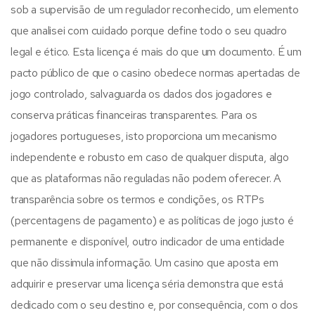
sob a supervisão de um regulador reconhecido, um elemento
que analisei com cuidado porque define todo o seu quadro
legal e ético. Esta licença é mais do que um documento. É um
pacto público de que o casino obedece normas apertadas de
jogo controlado, salvaguarda os dados dos jogadores e
conserva práticas financeiras transparentes. Para os
jogadores portugueses, isto proporciona um mecanismo
independente e robusto em caso de qualquer disputa, algo
que as plataformas não reguladas não podem oferecer. A
transparência sobre os termos e condições, os RTPs
(percentagens de pagamento) e as políticas de jogo justo é
permanente e disponível, outro indicador de uma entidade
que não dissimula informação. Um casino que aposta em
adquirir e preservar uma licença séria demonstra que está
dedicado com o seu destino e, por consequência, com o dos