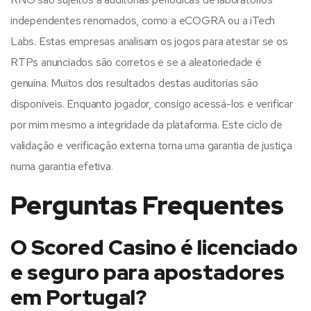
independentes renomados, como a eCOGRA ou a iTech
Labs. Estas empresas analisam os jogos para atestar se os
RTPs anunciados são corretos e se a aleatoriedade é
genuína. Muitos dos resultados destas auditorias são
disponíveis. Enquanto jogador, consigo acessá-los e verificar
por mim mesmo a integridade da plataforma. Este ciclo de
validação e verificação externa torna uma garantia de justiça
numa garantia efetiva.
Perguntas Frequentes
O Scored Casino é licenciado
e seguro para apostadores
em Portugal?