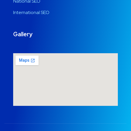
National SEO
International SEO
Gallery