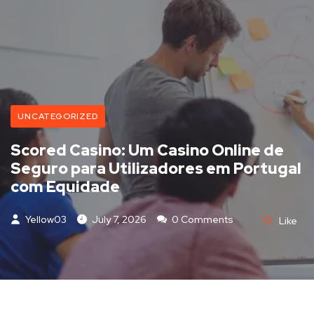
UNCATEGORIZED
Scored Casino: Um Casino Online de
Seguro para Utilizadores em Portugal
com Equidade
Yellow03
July 7, 2026
0 Comments
Like