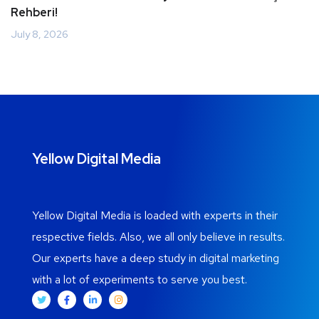
Rehberi!
July 8, 2026
Yellow Digital Media
Yellow Digital Media is loaded with experts in their
respective fields. Also, we all only believe in results.
Our
experts have a deep study in digital marketing
with a lot of experiments to serve you best.