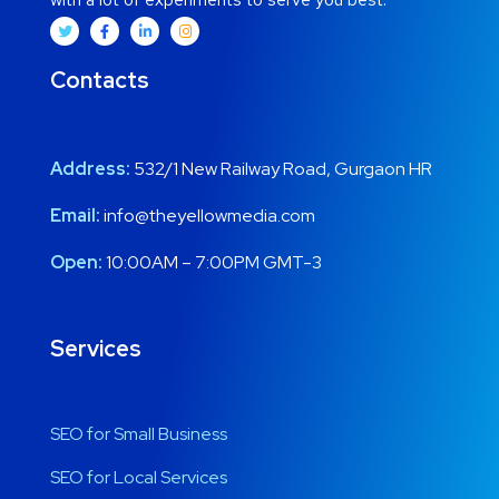
Contacts
Address:
532/1 New Railway Road, Gurgaon HR
Email:
info@theyellowmedia.com
Open:
10:00AM – 7:00PM GMT-3
Services
SEO for Small Business
SEO for Local Services