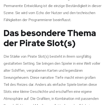
Permanente Entwicklung ist die einzige Beständigkeit in dieser
Szene. Sie wird vom Echo der Nutzer und den technischen
Fähigkeiten der Programmierer beeinflusst.
Das besondere Thema
der Pirate Slot(s)
Die Stärke von Pirate Slot(s) besteht in ihrem sorgfältig
gestalteten Setting. Sie bringen den Spieler in eine Welt voller
alter Schiffen, vergrabenen Karten und legendären
Seeungeheuern. Diese narrative Tiefe macht einen großen
Teil des Reizes dar. Anders als einfache Spiele bieten diese
Slots eine kleine Geschichte und erschaffen eine eigene
Atmosphäre auf. Die Grafiken, in Kombination mit passenden