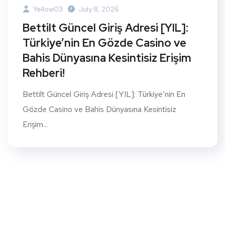
Yellow03
July 8, 2026
Bettilt Güncel Giriş Adresi [YIL]:
Türkiye’nin En Gözde Casino ve
Bahis Dünyasına Kesintisiz Erişim
Rehberi!
Bettilt Güncel Giriş Adresi [YIL]: Türkiye’nin En
Gözde Casino ve Bahis Dünyasına Kesintisiz
Erişim...