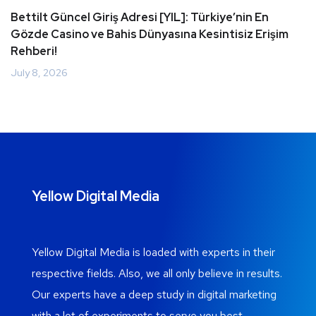
Bettilt Güncel Giriş Adresi [YIL]: Türkiye’nin En
Gözde Casino ve Bahis Dünyasına Kesintisiz Erişim
Rehberi!
July 8, 2026
Yellow Digital Media
Yellow Digital Media is loaded with experts in their
respective fields. Also, we all only believe in results.
Our
experts have a deep study in digital marketing
with a lot of experiments to serve you best.