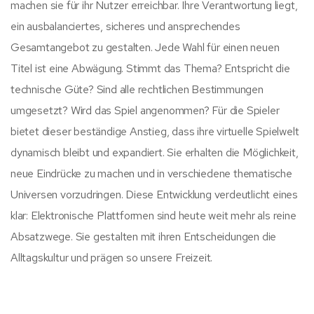
machen sie für ihr Nutzer erreichbar. Ihre Verantwortung liegt,
ein ausbalanciertes, sicheres und ansprechendes
Gesamtangebot zu gestalten. Jede Wahl für einen neuen
Titel ist eine Abwägung. Stimmt das Thema? Entspricht die
technische Güte? Sind alle rechtlichen Bestimmungen
umgesetzt? Wird das Spiel angenommen? Für die Spieler
bietet dieser beständige Anstieg, dass ihre virtuelle Spielwelt
dynamisch bleibt und expandiert. Sie erhalten die Möglichkeit,
neue Eindrücke zu machen und in verschiedene thematische
Universen vorzudringen. Diese Entwicklung verdeutlicht eines
klar: Elektronische Plattformen sind heute weit mehr als reine
Absatzwege. Sie gestalten mit ihren Entscheidungen die
Alltagskultur und prägen so unsere Freizeit.