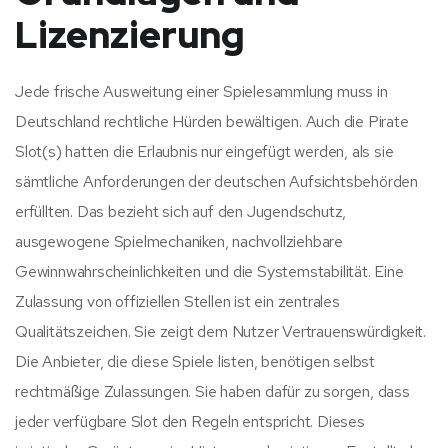
Lizenzierung
Jede frische Ausweitung einer Spielesammlung muss in
Deutschland rechtliche Hürden bewältigen. Auch die Pirate
Slot(s) hatten die Erlaubnis nur eingefügt werden, als sie
sämtliche Anforderungen der deutschen Aufsichtsbehörden
erfüllten. Das bezieht sich auf den Jugendschutz,
ausgewogene Spielmechaniken, nachvollziehbare
Gewinnwahrscheinlichkeiten und die Systemstabilität. Eine
Zulassung von offiziellen Stellen ist ein zentrales
Qualitätszeichen. Sie zeigt dem Nutzer Vertrauenswürdigkeit.
Die Anbieter, die diese Spiele listen, benötigen selbst
rechtmäßige Zulassungen. Sie haben dafür zu sorgen, dass
jeder verfügbare Slot den Regeln entspricht. Dieses