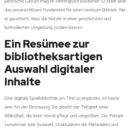
juristische Gerüst mag im Hintergrund existieren. Er stellt aber
das unverzichtbare Fundament für einen seriösen Betrieb. Nur
er garantiert, dass die Nutzer in einer geschützten und
kontrollierten Umgebung zocken können.
Ein Resümee zur
bibliotheksartigen
Auswahl digitaler
Inhalte
Eine digitale Spielbibliothek um Titel zu ergänzen, ist heute
eine Art der Betreuung. Sie gleicht der Tätigkeit einer
Bibliothek, die ihren Vorrat pflegt und vergrößert. Die Portale
vornehmen eine Auswahl, strukturieren die Materialien und