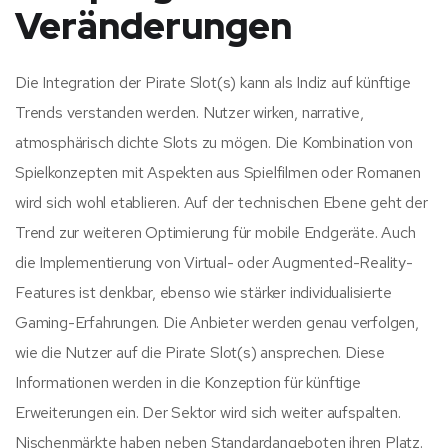
Veränderungen
Die Integration der Pirate Slot(s) kann als Indiz auf künftige
Trends verstanden werden. Nutzer wirken, narrative,
atmosphärisch dichte Slots zu mögen. Die Kombination von
Spielkonzepten mit Aspekten aus Spielfilmen oder Romanen
wird sich wohl etablieren. Auf der technischen Ebene geht der
Trend zur weiteren Optimierung für mobile Endgeräte. Auch
die Implementierung von Virtual- oder Augmented-Reality-
Features ist denkbar, ebenso wie stärker individualisierte
Gaming-Erfahrungen. Die Anbieter werden genau verfolgen,
wie die Nutzer auf die Pirate Slot(s) ansprechen. Diese
Informationen werden in die Konzeption für künftige
Erweiterungen ein. Der Sektor wird sich weiter aufspalten.
Nischenmärkte haben neben Standardangeboten ihren Platz.