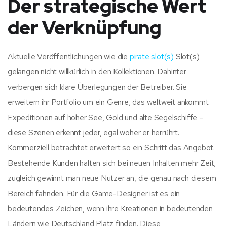
Der strategische Wert
der Verknüpfung
Aktuelle Veröffentlichungen wie die
pirate slot(s)
Slot(s)
gelangen nicht willkürlich in den Kollektionen. Dahinter
verbergen sich klare Überlegungen der Betreiber. Sie
erweitern ihr Portfolio um ein Genre, das weltweit ankommt.
Expeditionen auf hoher See, Gold und alte Segelschiffe –
diese Szenen erkennt jeder, egal woher er herrührt.
Kommerziell betrachtet erweitert so ein Schritt das Angebot.
Bestehende Kunden halten sich bei neuen Inhalten mehr Zeit,
zugleich gewinnt man neue Nutzer an, die genau nach diesem
Bereich fahnden. Für die Game-Designer ist es ein
bedeutendes Zeichen, wenn ihre Kreationen in bedeutenden
Ländern wie Deutschland Platz finden. Diese