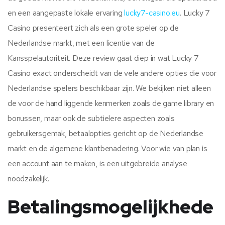
en een aangepaste lokale ervaring
lucky7-casino.eu
. Lucky 7
Casino presenteert zich als een grote speler op de
Nederlandse markt, met een licentie van de
Kansspelautoriteit. Deze review gaat diep in wat Lucky 7
Casino exact onderscheidt van de vele andere opties die voor
Nederlandse spelers beschikbaar zijn. We bekijken niet alleen
de voor de hand liggende kenmerken zoals de game library en
bonussen, maar ook de subtielere aspecten zoals
gebruikersgemak, betaalopties gericht op de Nederlandse
markt en de algemene klantbenadering. Voor wie van plan is
een account aan te maken, is een uitgebreide analyse
noodzakelijk.
Betalingsmogelijkhede