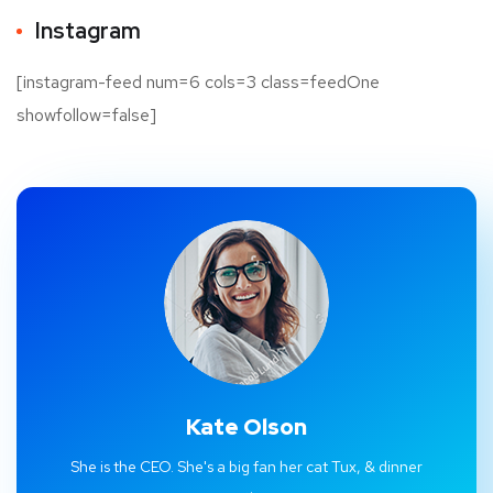
Instagram
[instagram-feed num=6 cols=3 class=feedOne
showfollow=false]
Kate Olson
She is the CEO. She's a big fan her cat Tux, & dinner