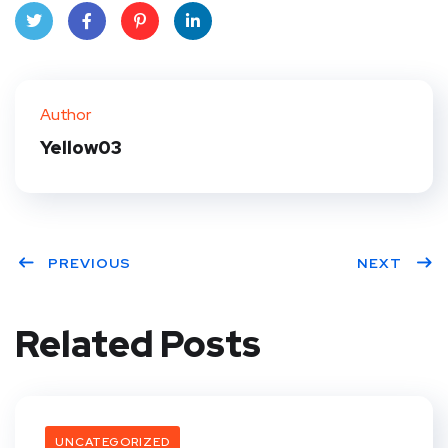
Twit
Face
Pint
Linke
ter
book
eres
dIn
Author
t
Yellow03
PREVIOUS
NEXT
Related Posts
UNCATEGORIZED