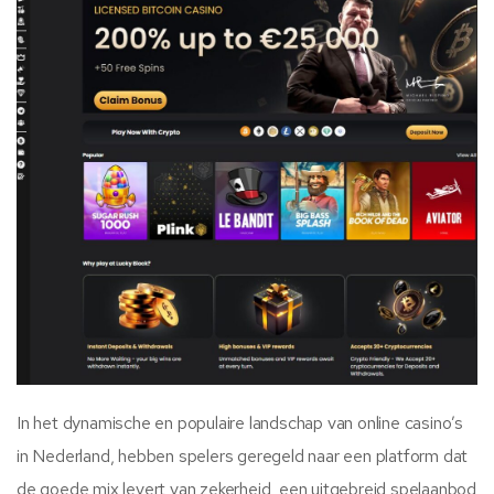
In het dynamische en populaire landschap van online casino’s
in Nederland, hebben spelers geregeld naar een platform dat
de goede mix levert van zekerheid, een uitgebreid spelaanbod