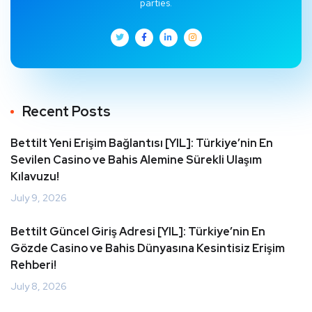
parties.
Recent Posts
Bettilt Yeni Erişim Bağlantısı [YIL]: Türkiye’nin En
Sevilen Casino ve Bahis Alemine Sürekli Ulaşım
Kılavuzu!
July 9, 2026
Bettilt Güncel Giriş Adresi [YIL]: Türkiye’nin En
Gözde Casino ve Bahis Dünyasına Kesintisiz Erişim
Rehberi!
July 8, 2026