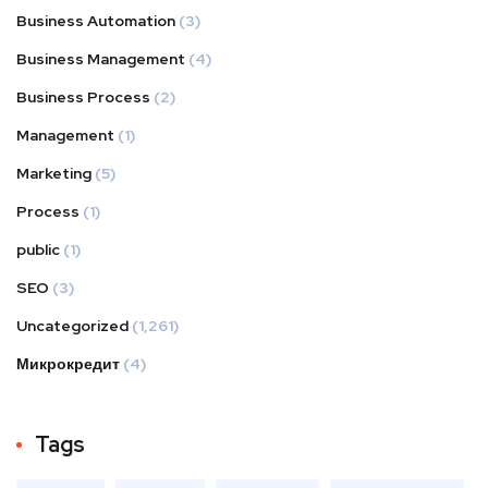
Business Automation
(3)
Business Management
(4)
Business Process
(2)
Management
(1)
Marketing
(5)
Process
(1)
public
(1)
SEO
(3)
Uncategorized
(1,261)
Микрокредит
(4)
Tags