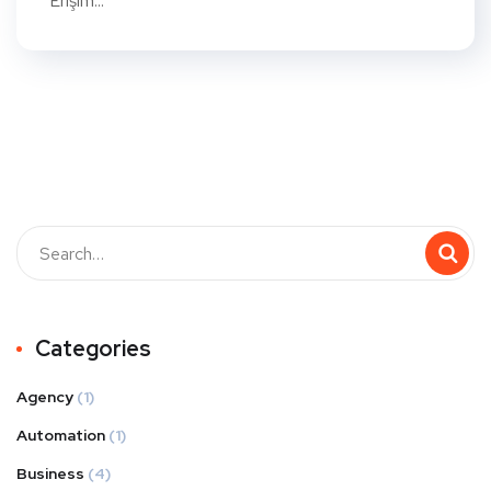
Erişim...
Categories
Agency
(1)
Automation
(1)
Business
(4)