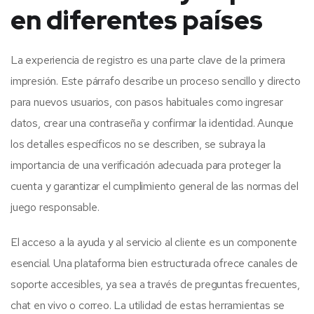
en diferentes países
La experiencia de registro es una parte clave de la primera
impresión. Este párrafo describe un proceso sencillo y directo
para nuevos usuarios, con pasos habituales como ingresar
datos, crear una contraseña y confirmar la identidad. Aunque
los detalles específicos no se describen, se subraya la
importancia de una verificación adecuada para proteger la
cuenta y garantizar el cumplimiento general de las normas del
juego responsable.
El acceso a la ayuda y al servicio al cliente es un componente
esencial. Una plataforma bien estructurada ofrece canales de
soporte accesibles, ya sea a través de preguntas frecuentes,
chat en vivo o correo. La utilidad de estas herramientas se