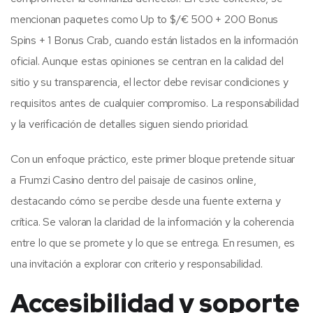
mencionan paquetes como Up to $/€ 500 + 200 Bonus
Spins + 1 Bonus Crab, cuando están listados en la información
oficial. Aunque estas opiniones se centran en la calidad del
sitio y su transparencia, el lector debe revisar condiciones y
requisitos antes de cualquier compromiso. La responsabilidad
y la verificación de detalles siguen siendo prioridad.
Con un enfoque práctico, este primer bloque pretende situar
a Frumzi Casino dentro del paisaje de casinos online,
destacando cómo se percibe desde una fuente externa y
crítica. Se valoran la claridad de la información y la coherencia
entre lo que se promete y lo que se entrega. En resumen, es
una invitación a explorar con criterio y responsabilidad.
Accesibilidad y soporte